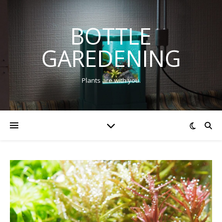
BOTTLE
GAREDENING
Plants are with you.