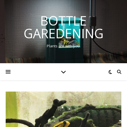
BOTTLE
GAREDENING
Plants are with you.