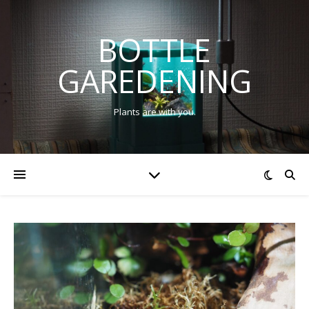
BOTTLE
GAREDENING
Plants are with you.