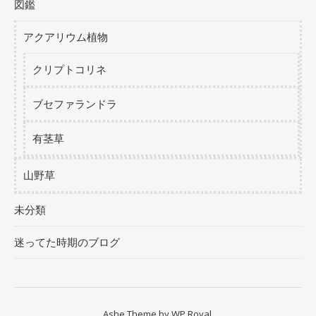
図鑑
アクアリウム植物
クリプトコリネ
ブセファランドラ
有茎草
山野草
未分類
迷ってた時期のブログ
Ashe Theme by
WP Royal
.